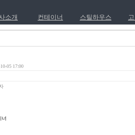
사소개
컨테이너
스틸하우스
고
0-05 17:00
자
이너