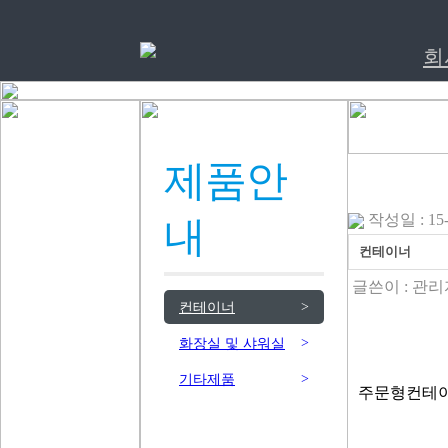
회
제품안
작성일 : 15-1
내
컨테이너
글쓴이 :
관리
>
컨테이너
>
화장실 및 샤워실
>
기타제품
주문형컨테